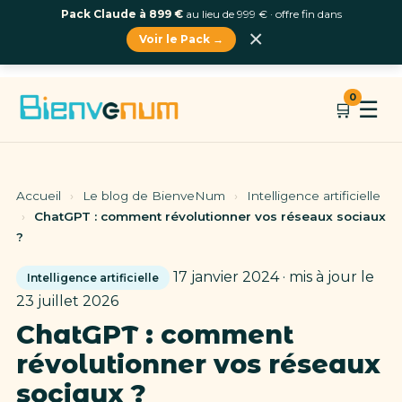
Pack Claude à 899 €
au lieu de 999 € · offre fin dans
×
Voir le Pack →
Aller
0
☰
🛒
au
contenu
Accueil
›
Le blog de BienveNum
›
Intelligence artificielle
›
ChatGPT : comment révolutionner vos réseaux sociaux
?
17 janvier 2024 · mis à jour le
Intelligence artificielle
23 juillet 2026
ChatGPT : comment
révolutionner vos réseaux
sociaux ?