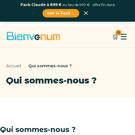
Pack Claude à 899 €
au lieu de 999 € · offre fin dans
×
Voir le Pack →
Aller
0
☰
🛒
au
contenu
Accueil
›
Qui sommes-nous ?
Qui sommes-nous ?
Qui sommes-nous ?