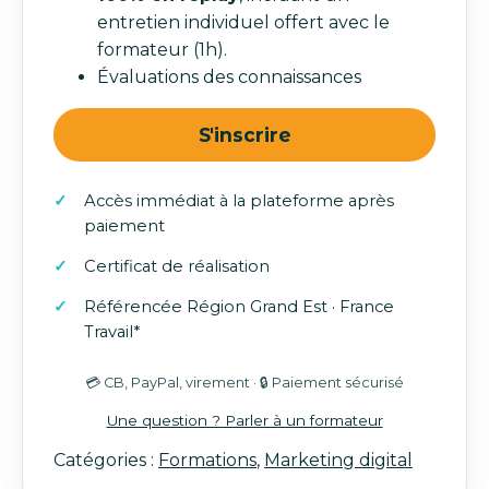
entretien individuel offert avec le
formateur (1h).
Évaluations des connaissances
quantité
S'inscrire
de
Formation
Accès immédiat à la plateforme après
en
paiement
marketing
digital
Certificat de réalisation
:
Référencée Région Grand Est · France
découvrez
Travail*
le
marketing
💳 CB, PayPal, virement · 🔒 Paiement sécurisé
et
communication
Une question ? Parler à un formateur
web
Catégories :
Formations
,
Marketing digital
professionnel