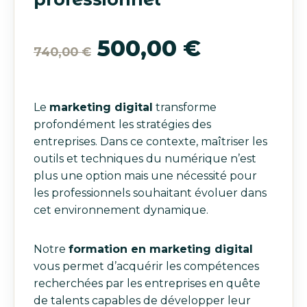
Le
Le
500,00
€
740,00
€
prix
prix
Le
marketing digital
transforme
initial
actuel
profondément les stratégies des
entreprises. Dans ce contexte, maîtriser les
était :
est :
outils et techniques du numérique n’est
plus une option mais une nécessité pour
740,00 €.
500,00 €
les professionnels souhaitant évoluer dans
cet environnement dynamique.
Notre
formation en marketing digital
vous permet d’acquérir les compétences
recherchées par les entreprises en quête
de talents capables de développer leur