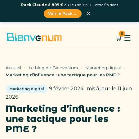
Pack Claude à 899 €
au lieu de 999 € · offre fin dans
×
Voir le Pack →
Aller
0
☰
🛒
au
contenu
Accueil
›
Le blog de BienveNum
›
Marketing digital
›
Marketing d’influence : une tactique pour les PME ?
9 février 2024 · mis à jour le 11 juin
Marketing digital
2026
Marketing d’influence :
une tactique pour les
PME ?