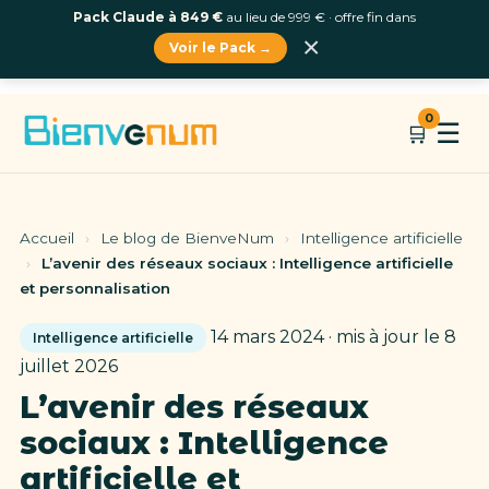
Pack Claude à 849 €
au lieu de 999 € · offre fin dans
×
Voir le Pack →
Aller
0
☰
🛒
au
contenu
Accueil
›
Le blog de BienveNum
›
Intelligence artificielle
›
L’avenir des réseaux sociaux : Intelligence artificielle
et personnalisation
14 mars 2024 · mis à jour le 8
Intelligence artificielle
juillet 2026
L’avenir des réseaux
sociaux : Intelligence
artificielle et