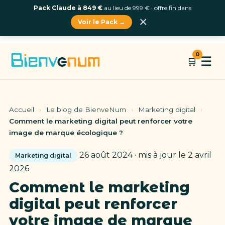
Pack Claude à 849 €
au lieu de 999 € · offre fin dans
×
Voir le Pack →
Aller
0
☰
🛒
au
contenu
Accueil
›
Le blog de BienveNum
›
Marketing digital
›
Comment le marketing digital peut renforcer votre
image de marque écologique ?
26 août 2024 · mis à jour le 2 avril
Marketing digital
2026
Comment le marketing
digital peut renforcer
votre image de marque