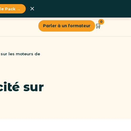
×
 le Pack →
0
🛒
Parler à un formateur
 sur les moteurs de
ité sur