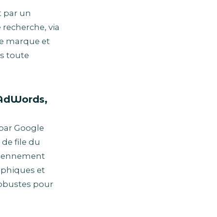
t par un
 recherche, via
ne marque et
ns toute
 AdWords,
par Google
de file du
nciennement
aphiques et
robustes pour