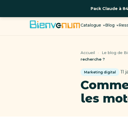
Pack Claude à 8
Aller
au
Catalogue
Blog
Res
contenu
Accueil
›
Le blog de 
recherche ?
11 j
Marketing digital
Comment
les mot