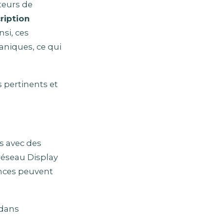
teurs de
ription
si, ces
aniques, ce qui
 pertinents et
s avec des
réseau Display
onces peuvent
 dans