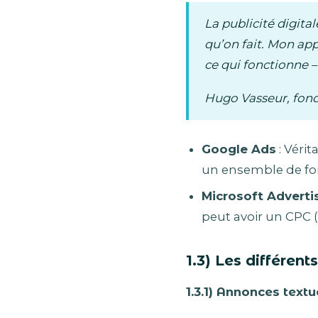
La publicité digita
qu’on fait. Mon app
ce qui fonctionne –
Hugo Vasseur, fon
Google Ads
: Vérit
un ensemble de fon
Microsoft Adverti
peut avoir un CPC (
1.3) Les différent
1.3.1) Annonces textu