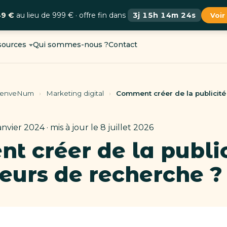
49 €
au lieu de 999 € · offre fin dans
3j 15h 14m 23s
Voir
sources
Qui sommes-nous ?
Contact
BienveNum
›
Marketing digital
›
Comment créer de la publicité
anvier 2024 · mis à jour le 8 juillet 2026
 créer de la public
eurs de recherche ?