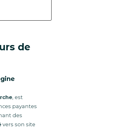
urs de
ngine
rche
, est
nonces payantes
chant des
é
vers son site