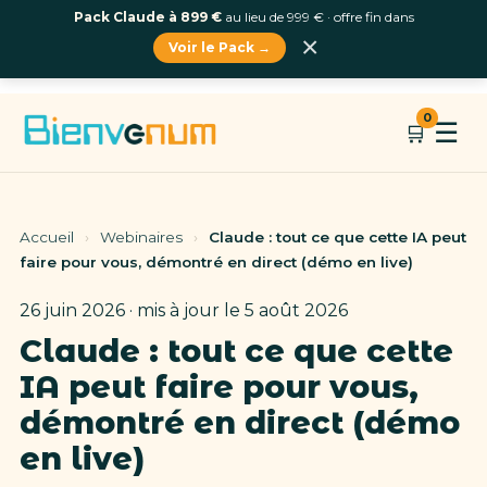
Pack Claude à 899 €
au lieu de 999 € · offre fin dans
×
Voir le Pack →
Aller
0
☰
🛒
au
contenu
Accueil
›
Webinaires
›
Claude : tout ce que cette IA peut
faire pour vous, démontré en direct (démo en live)
26 juin 2026 · mis à jour le 5 août 2026
Claude : tout ce que cette
IA peut faire pour vous,
démontré en direct (démo
en live)