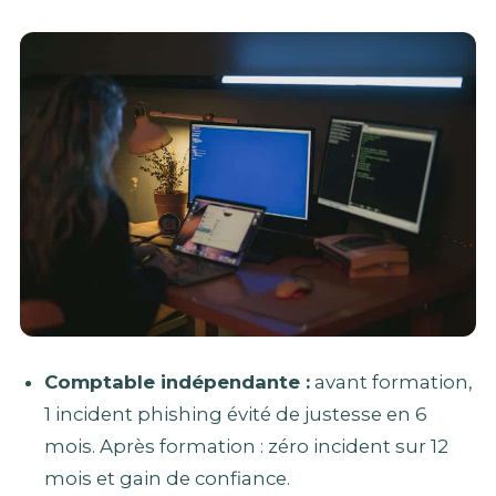
Comptable indépendante :
avant formation,
1 incident phishing évité de justesse en 6
mois. Après formation : zéro incident sur 12
mois et gain de confiance.