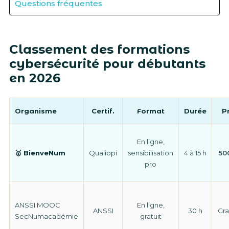
Questions fréquentes
Classement des formations
cybersécurité pour débutants
en 2026
Organisme
Certif.
Format
Durée
Pr
En ligne,
🥇 BienveNum
Qualiopi
sensibilisation
4 à 15 h
50
pro
ANSSI MOOC
En ligne,
ANSSI
30 h
Gra
SecNumacadémie
gratuit