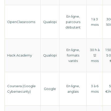
En ligne,
1 à 3
30
OpenClassrooms
Qualiopi
parcours
mois
50
débutant
En ligne,
30 h à
1 5
Hack Academy
Qualiopi
formats
12
5 
variés
mois
Coursera (Google
En ligne,
3 à 6
5
Google
Cybersecurity)
anglais
mois
€/m