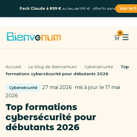
Pack Claude à 899 €
au lieu de 999 € · offre fin dans
Voir le 
Aller
0
☰
🛒
au
contenu
Accueil
›
Le blog de BienveNum
›
Cybersécurité
›
Top
formations cybersécurité pour débutants 2026
27 mai 2026 · mis à jour le 17 mai
Cybersécurité
2026
Top formations
cybersécurité pour
débutants 2026