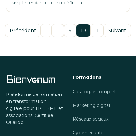
simple tendance : elle redéfinit la…
Pagination
Précédent
1
…
9
10
11
Suivant
des
publications
Formations
Catalogue complet
Plateforme de formation
en transformation
Marketing digital
digitale pour TPE, PME et
associations. Certifiée
Réseaux sociaux
Qualiopi.
Cybersécurité