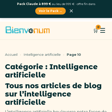
Pack Claude à 899 €
au lieu de 999 € · offre fin dans
×
Voir le Pack →
Aller
0
☰
🛒
au
contenu
Accueil
›
Intelligence artificielle
›
Page 10
Catégorie :
Intelligence
artificielle
Tous nos articles de blog
sur l’intelligence
artificielle
L’intelligence artificielle bouleverse notre façon de