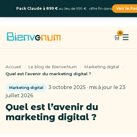
Pack Claude à 899 €
au lieu de 999 € · offre fin dans
Voir le Pa
Aller
0
☰
🛒
au
contenu
Accueil
›
Le blog de BienveNum
›
Marketing digital
›
Quel est l’avenir du marketing digital ?
3 octobre 2025 · mis à jour le 23
Marketing digital
juillet 2026
Quel est l’avenir du
marketing digital ?