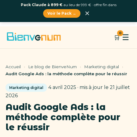
Pack Claude à 899 €
au lieu de 999 € · offre fin dans
×
Voir le Pack →
Aller
0
☰
🛒
au
contenu
Accueil
›
Le blog de BienveNum
›
Marketing digital
›
Audit Google Ads : la méthode complète pour le réussir
4 avril 2025 · mis à jour le 21 juillet
Marketing digital
2026
Audit Google Ads : la
méthode complète pour
le réussir