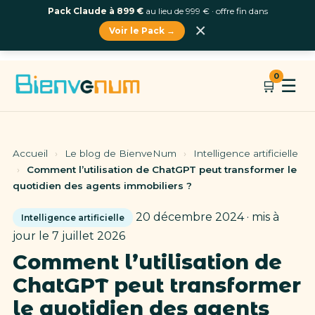
Pack Claude à 899 €
au lieu de 999 € · offre fin dans
×
Voir le Pack →
Aller
0
☰
🛒
au
contenu
Accueil
›
Le blog de BienveNum
›
Intelligence artificielle
›
Comment l’utilisation de ChatGPT peut transformer le
quotidien des agents immobiliers ?
20 décembre 2024 · mis à
Intelligence artificielle
jour le 7 juillet 2026
Comment l’utilisation de
ChatGPT peut transformer
le quotidien des agents