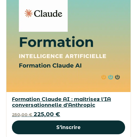
Formation Claude AI : maîtrisez l’IA
conversationnelle d’Anthropic
Le
Le
225,00
€
250,00
€
prix
prix
S'inscrire
initial
actuel