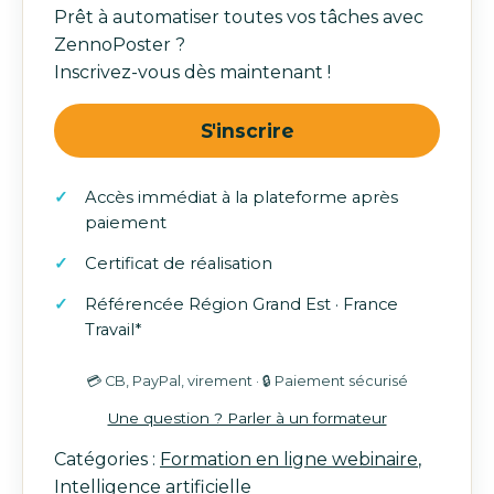
Prêt à automatiser toutes vos tâches avec
ZennoPoster ?
Inscrivez-vous dès maintenant !
quantité
S'inscrire
de
Formation
Accès immédiat à la plateforme après
ZennoPoster
paiement
Certificat de réalisation
Référencée Région Grand Est · France
Travail*
💳 CB, PayPal, virement · 🔒 Paiement sécurisé
Une question ? Parler à un formateur
Catégories :
Formation en ligne webinaire
,
Intelligence artificielle