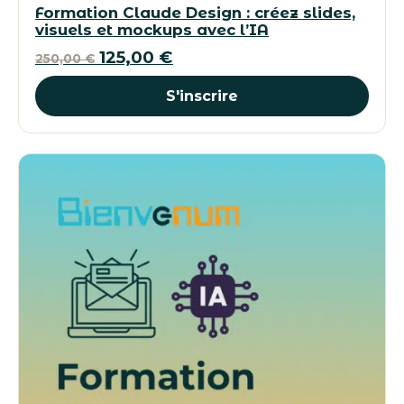
Formation Claude Design : créez slides,
visuels et mockups avec l’IA
Le
Le
125,00
€
250,00
€
prix
prix
S'inscrire
initial
actuel
était :
est :
250,00 €.
125,00 €.