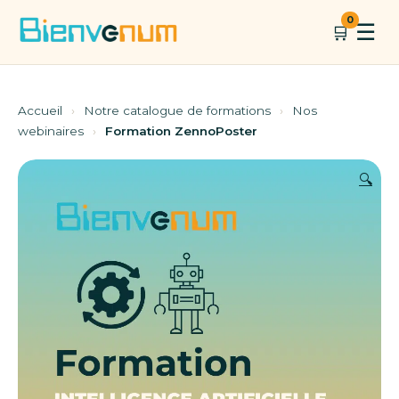
Aller
0
☰
🛒
au
contenu
Accueil
›
Notre catalogue de formations
›
Nos
webinaires
›
Formation ZennoPoster
🔍