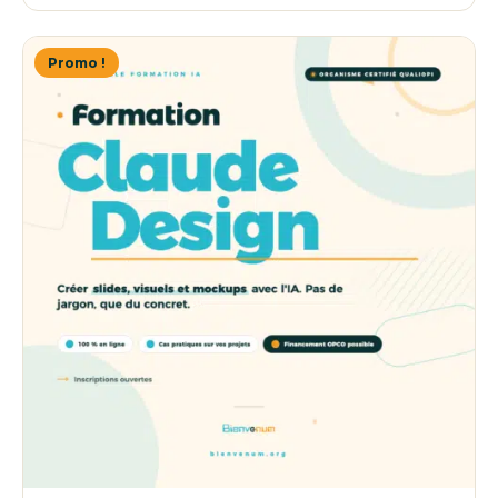
était :
est :
250,00 €.
225,00 €.
Promo !