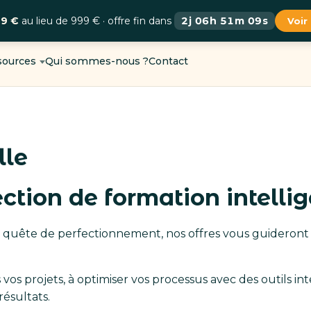
99 €
au lieu de 999 € · offre fin dans
2j 06h 51m 08s
Voir
sources
Qui sommes-nous ?
Contact
lle
tion de formation intellige
 quête de perfectionnement, nos offres vous guideront 
vos projets, à optimiser vos processus avec des outils int
résultats.