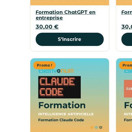
Formation ChatGPT en
For
entreprise
30,00
€
30
S'inscrire
Promo !
Prom