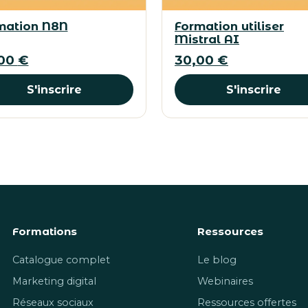
mation N8N
Formation utiliser
Mistral AI
,00
€
30,00
€
S'inscrire
S'inscrire
Formations
Ressources
Catalogue complet
Le blog
Marketing digital
Webinaires
Réseaux sociaux
Ressources offertes