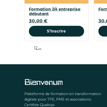
Formation IA entreprise
For
débutant
30,00
€
30
S'inscrire
1
2
→
Plateforme de formation en transformation
digitale pour TPE, PME et associations.
Certifiée Qualiopi.