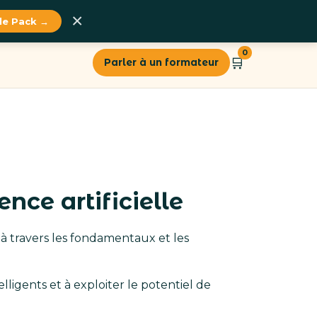
×
 le Pack →
0
🛒
Parler à un formateur
nce artificielle
à travers les fondamentaux et les
elligents et à exploiter le potentiel de