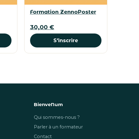
Formation ZennoPoster
30,00
€
S'inscrire
BienveNum
Qui sommes-nous ?
Parler à un formateur
Contact