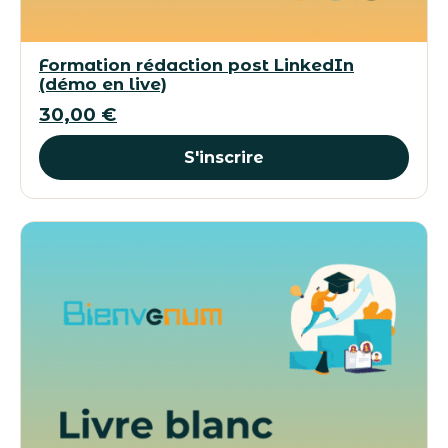
Formation rédaction post LinkedIn
(démo en live)
30,00
€
S'inscrire