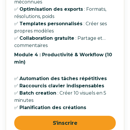
méconnues
✅
Optimisation des exports
: Formats,
résolutions, poids
✅
Templates personnalisés
: Créer ses
propres modèles
✅
Collaboration gratuite
: Partage et
commentaires
Module 4 : Productivité & Workflow (10
min)
✅
Automation des tâches répétitives
✅
Raccourcis clavier indispensables
✅
Batch creation
: Créer 10 visuels en 5
minutes
✅
Planification des créations
quantité
S'inscrire
de