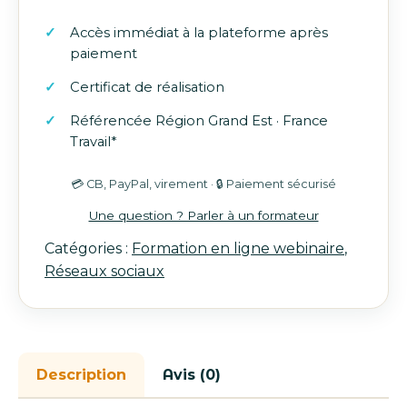
Formation
Accès immédiat à la plateforme après
Canva
paiement
:
Maîtrisez
Certificat de réalisation
les
Référencée Région Grand Est · France
outils
Travail*
de
création
💳 CB, PayPal, virement · 🔒 Paiement sécurisé
visuelle
pour
Une question ? Parler à un formateur
le
Catégories :
Formation en ligne webinaire
,
web
Réseaux sociaux
Description
Avis (0)