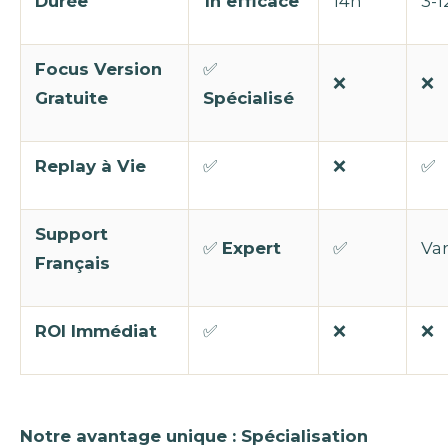
Durée
1h efficace
14h
3-1
Focus Version
✅
❌
❌
Gratuite
Spécialisé
Replay à Vie
✅
❌
✅
Support
✅
Expert
✅
Var
Français
ROI Immédiat
✅
❌
❌
Notre avantage unique : Spécialisation