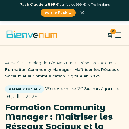
Pack Claude à 899 €
au lieu de 999 € · offre fin dans
×
Voir le Pack →
Aller
0
☰
🛒
au
contenu
Accueil
›
Le blog de BienveNum
›
Réseaux sociaux
›
Formation Community Manager : Maîtriser les Réseaux
Sociaux et la Communication Digitale en 2025
29 novembre 2024 · mis à jour le
Réseaux sociaux
18 juillet 2026
Formation Community
Manager : Maîtriser les
Réseaux Sociaux et la