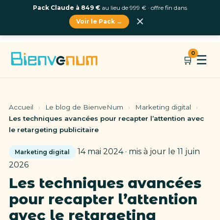
Pack Claude à 849 €
au lieu de 999 € · offre fin dans
×
Voir le Pack →
Aller
0
☰
🛒
au
contenu
Accueil
›
Le blog de BienveNum
›
Marketing digital
›
Les techniques avancées pour recapter l’attention avec
le retargeting publicitaire
14 mai 2024 · mis à jour le 11 juin
Marketing digital
2026
Les techniques avancées
pour recapter l’attention
avec le retargeting