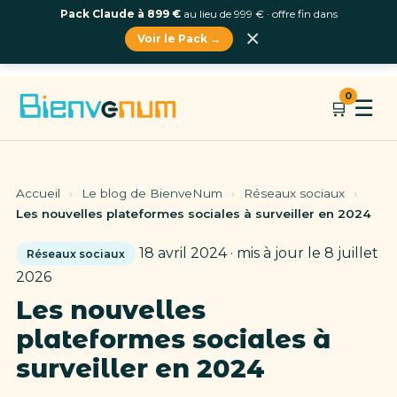
Pack Claude à 899 €
au lieu de 999 € · offre fin dans
×
Voir le Pack →
Aller
0
☰
🛒
au
contenu
Accueil
›
Le blog de BienveNum
›
Réseaux sociaux
›
Les nouvelles plateformes sociales à surveiller en 2024
18 avril 2024 · mis à jour le 8 juillet
Réseaux sociaux
2026
Les nouvelles
plateformes sociales à
surveiller en 2024