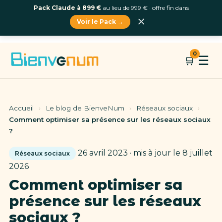
Pack Claude à 899 €
au lieu de 999 € · offre fin dans
×
Voir le Pack →
Aller
0
☰
🛒
au
contenu
Accueil
›
Le blog de BienveNum
›
Réseaux sociaux
›
Comment optimiser sa présence sur les réseaux sociaux
?
26 avril 2023 · mis à jour le 8 juillet
Réseaux sociaux
2026
Comment optimiser sa
présence sur les réseaux
sociaux ?