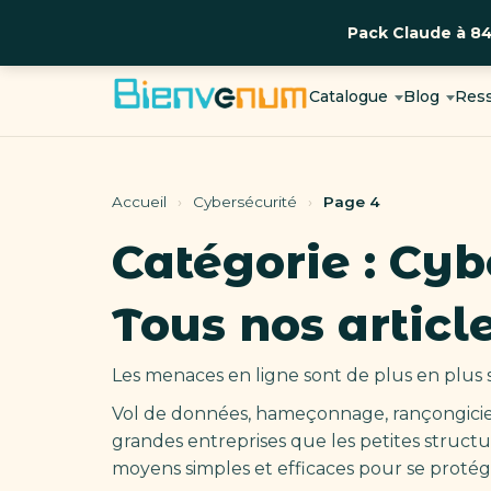
Pack Claude à 8
Aller
au
Catalogue
Blog
Res
contenu
Accueil
›
Cybersécurité
›
Page 4
Catégorie :
Cyb
Tous nos articl
Les menaces en ligne sont de plus en plus 
Vol de données, hameçonnage, rançongiciels
grandes entreprises que les petites structure
moyens simples et efficaces pour se protég