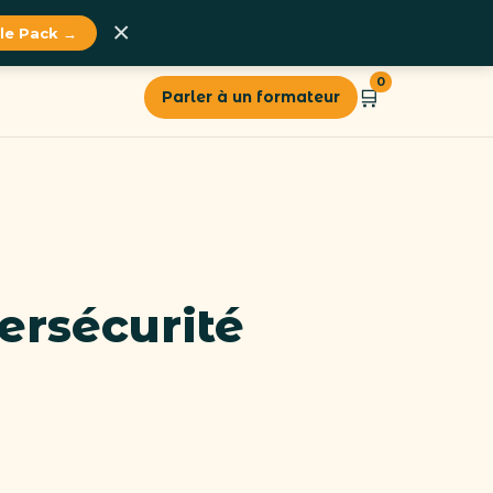
×
 le Pack →
0
🛒
Parler à un formateur
bersécurité