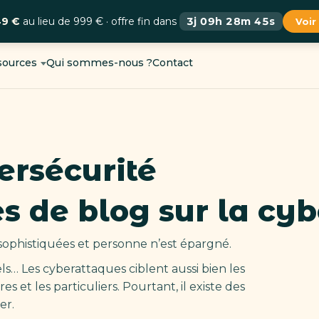
49 €
au lieu de 999 € · offre fin dans
3j 09h 28m 44s
Voir
sources
Qui sommes-nous ?
Contact
ersécurité
es de blog sur la cy
sophistiquées et personne n’est épargné.
… Les cyberattaques ciblent aussi bien les
s et les particuliers. Pourtant, il existe des
er.