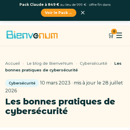
Pack Claude à 849 €
au lieu de 999 € · offre fin dans
×
Voir le Pack →
Aller
0
☰
🛒
au
contenu
Accueil
›
Le blog de BienveNum
›
Cybersécurité
›
Les
bonnes pratiques de cybersécurité
10 mars 2023 · mis à jour le 28 juillet
Cybersécurité
2026
Les bonnes pratiques de
cybersécurité