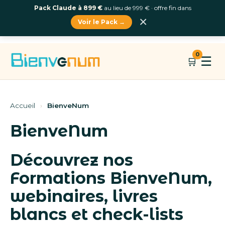
Pack Claude à 899 €
au lieu de 999 € · offre fin dans
×
Voir le Pack →
Aller
0
☰
🛒
au
contenu
Accueil
›
BienveNum
BienveNum
Découvrez nos
Formations BienveNum,
webinaires, livres
blancs et check-lists