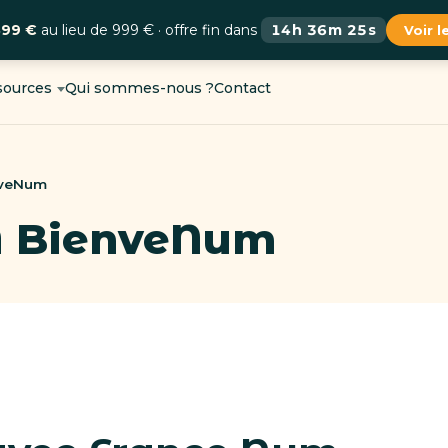
899 €
au lieu de 999 € · offre fin dans
14h 36m 23s
Voir 
sources
Qui sommes-nous ?
Contact
nveNum
A BienveNum