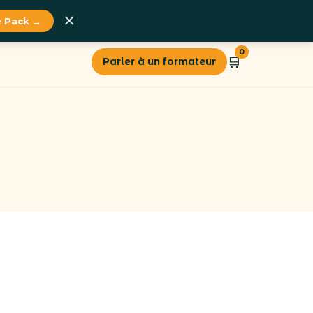
×
le Pack →
0
🛒
Parler à un formateur