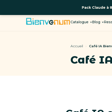
Pack Claude à 
Aller
au
Catalogue
Blog
Res
contenu
Accueil
›
Café IA Bie
Café I