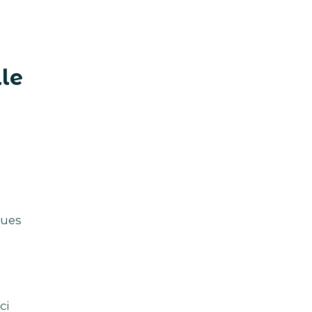
lle
ques
ci