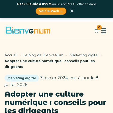
Pack Claude à 899 €
au lieu de 999 € · offre fin dans
×
Voir le Pack →
Aller
0
☰
🛒
au
contenu
Accueil
›
Le blog de BienveNum
›
Marketing digital
›
Adopter une culture numérique : conseils pour les
dirigeants
7 février 2024 · mis à jour le 8
Marketing digital
juillet 2026
Adopter une culture
numérique : conseils pour
les dirigeants