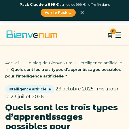
Pack Claude à 899 €
au lieu de 999 € · offre fin dans
×
Voir le Pack →
Aller
0
☰
🛒
au
contenu
Accueil
›
Le blog de BienveNum
›
Intelligence artificielle
›
Quels sont les trois types d’apprentissages possibles
pour l’intelligence artificielle ?
23 octobre 2025 · mis à jour
Intelligence artificielle
le 23 juillet 2026
Quels sont les trois types
d’apprentissages
possibles pour