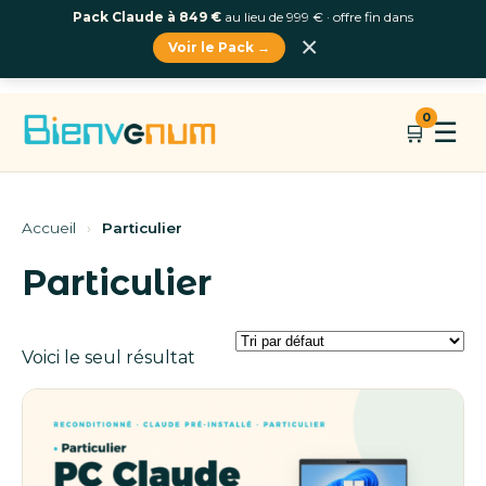
Pack Claude à 849 €
au lieu de 999 € · offre fin dans
×
Voir le Pack →
Aller
0
☰
🛒
au
contenu
Accueil
›
Particulier
Particulier
Voici le seul résultat