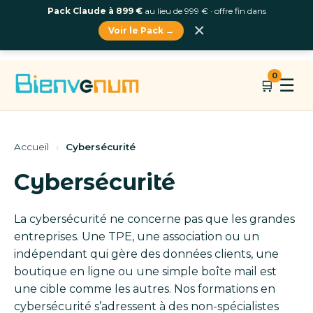
Pack Claude à 899 €
au lieu de 999 € · offre fin dans
×
Voir le Pack →
Aller
0
☰
🛒
au
contenu
Accueil
›
Cybersécurité
Cybersécurité
La cybersécurité ne concerne pas que les grandes
entreprises. Une TPE, une association ou un
indépendant qui gère des données clients, une
boutique en ligne ou une simple boîte mail est
une cible comme les autres. Nos formations en
cybersécurité s’adressent à des non-spécialistes