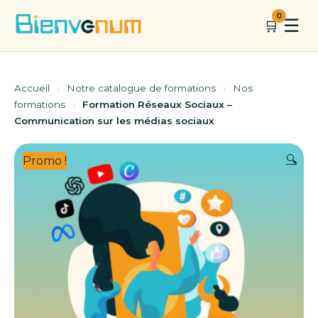
Aller
0
☰
🛒
au
contenu
Accueil
›
Notre catalogue de formations
›
Nos
formations
›
Formation Réseaux Sociaux –
Communication sur les médias sociaux
🔍
Promo !