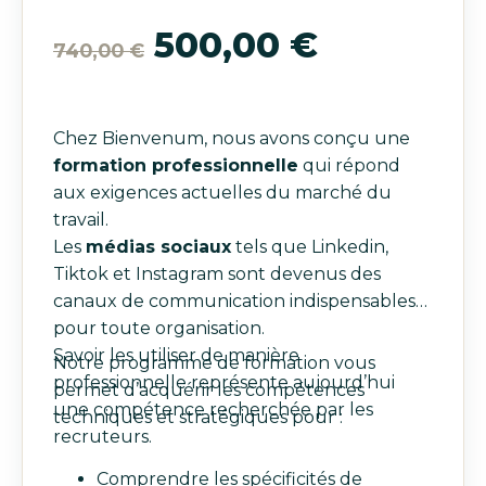
Le
Le
500,00
€
740,00
€
prix
prix
Chez Bienvenum, nous avons conçu une
initial
actuel
formation professionnelle
qui répond
aux exigences actuelles du marché du
était :
est :
travail.
Les
médias sociaux
tels que Linkedin,
740,00 €.
500,00 €
Tiktok et Instagram sont devenus des
canaux de communication indispensables
pour toute organisation.
Savoir les utiliser de manière
Notre programme de formation vous
professionnelle représente aujourd’hui
permet d’acquérir les compétences
une compétence recherchée par les
techniques et stratégiques pour :
recruteurs.
Comprendre les spécificités de