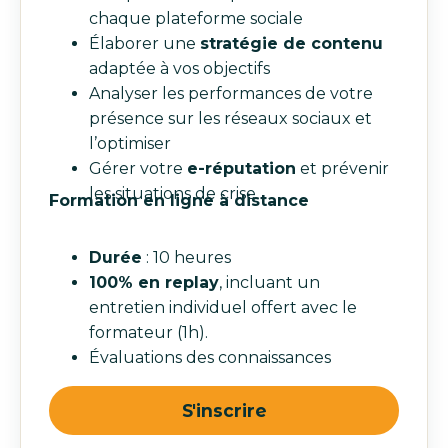
chaque plateforme sociale
Élaborer une
stratégie de contenu
adaptée à vos objectifs
Analyser les performances de votre
présence sur les réseaux sociaux et
l’optimiser
Gérer votre
e-réputation
et prévenir
les situations de crise
Formation en ligne à distance
Durée
: 10 heures
100% en replay
, incluant un
entretien individuel offert avec le
formateur (1h).
Évaluations des connaissances
quantité
S'inscrire
de
Formation