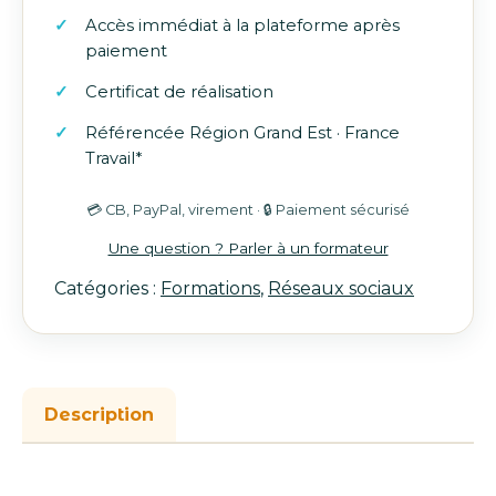
Accès immédiat à la plateforme après
Réseaux
paiement
Sociaux
-
Certificat de réalisation
Communication
Référencée Région Grand Est · France
sur
Travail*
les
médias
💳 CB, PayPal, virement · 🔒 Paiement sécurisé
sociaux
Une question ? Parler à un formateur
Catégories :
Formations
,
Réseaux sociaux
Description