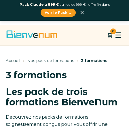
Pack Claude à 899 €
au lieu de 999 € · offre fin dans
×
Voir le Pack →
Aller
0
☰
🛒
au
contenu
Accueil
›
Nos pack de formations
›
3 formations
3 formations
Les pack de trois
formations BienveNum
Découvrez nos packs de formations
soigneusement conçus pour vous offrir une