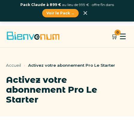
Pack Claude à 899 €
au lieu de 999 € · offre fin dans
×
Voir le Pack →
Aller
0
☰
🛒
au
contenu
Accueil
›
Activez votre abonnement Pro Le Starter
Activez votre
abonnement Pro Le
Starter